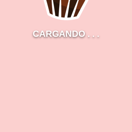
CARGANDO
.
.
.